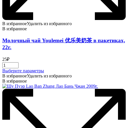
В избранное
Удалить из избранного
В избранное
Молочный чай Youlemei 优乐美奶茶 в пакетиках,
22г.
25
₽
Этот
Выберите параметры
товар
В избранное
Удалить из избранного
имеет
В избранное
несколько
вариаций.
Опции
можно
выбрать
на
странице
товара.