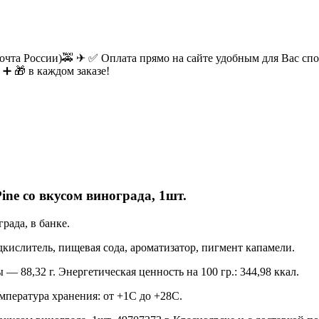
очта России)🚕 ✈ ✅ Оплата прямо на сайте удобным для Вас спос
 ➕ 🎁 в каждом заказе!
ne со вкусом винограда, 1шт.
рада, в банке.
дкислитель, пищевая сода, ароматизатор, пигмент капамели.
 — 88,32 г. Энергетическая ценность на 100 гр.: 344,98 ккал.
мпература хранения: от +1С до +28С.