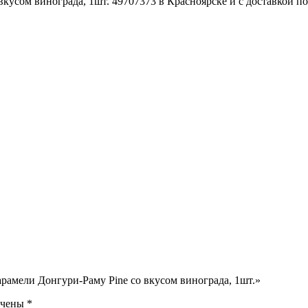
кусом винограда, 1шт. 49707373 в Красноярске и с доставкой по
арамели Донгури-Раму Pine со вкусом винограда, 1шт.»
ечены
*