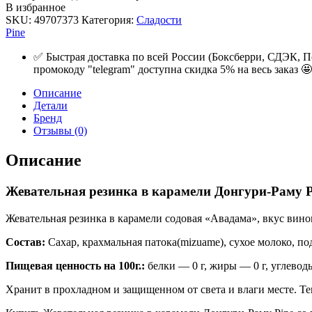
В избранное
SKU:
49707373
Категория:
Сладости
Pine
✅ Быстрая доставка по всей России (Боксберри, СДЭК, П
промокоду "telegram" доступна скидка 5% на весь заказ 🤩
Описание
Детали
Бренд
Отзывы (0)
Описание
Жевательная резинка в карамели Донгури-Раму Pi
Жевательная резинка в карамели содовая «Авадама», вкус виног
Состав:
Сахар, крахмальная патока(mizuame), сухое молоко, по
Пищевая ценность на 100г.:
белки — 0 г, жиры — 0 г, углеводы
Хранит в прохладном и защищенном от света и влаги месте. Те