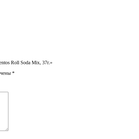
tos Roll Soda Mix, 37г.»
ечены
*