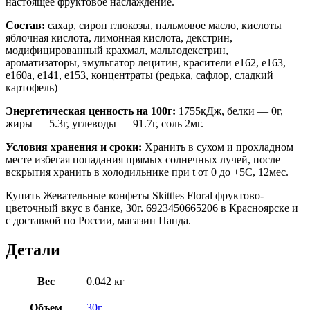
настоящее фруктовое наслаждение.
Состав:
сахар, сироп глюкозы, пальмовое масло, кислоты
яблочная кислота, лимонная кислота, декстрин,
модифицированный крахмал, мальтодекстрин,
ароматизаторы, эмульгатор лецитин, красители e162, e163,
e160a, e141, e153, концентраты (редька, сафлор, сладкий
картофель)
Энергетическая ценность на 100г:
1755кДж, белки — 0г,
жиры — 5.3г, углеводы — 91.7г, соль 2мг.
Условия хранения и сроки:
Хранить в сухом и прохладном
месте избегая попадания прямых солнечных лучей, после
вскрытия хранить в холодильнике при t от 0 до +5C, 12мес.
Купить Жевательные конфеты Skittles Floral фруктово-
цветочный вкус в банке, 30г. 6923450665206 в Красноярске и
с доставкой по России, магазин Панда.
Детали
Вес
0.042 кг
Объем
30г.