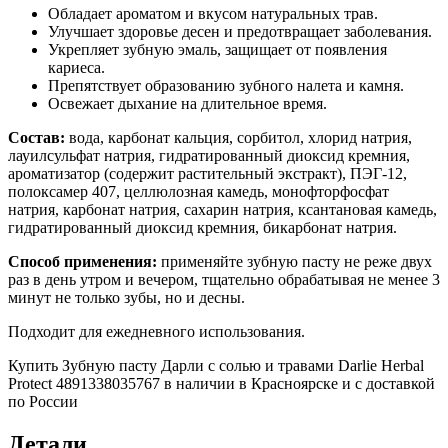
Обладает ароматом и вкусом натуральных трав.
Улучшает здоровье десен и предотвращает заболевания.
Укрепляет зубную эмаль, защищает от появления
кариеса.
Препятствует образованию зубного налета и камня.
Освежает дыхание на длительное время.
Состав:
вода, карбонат кальция, сорбитол, хлорид натрия,
лауилсульфат натрия, гидратированный диоксид кремния,
ароматизатор (содержит растительный экстракт), ПЭГ-12,
полоксамер 407, целлюлозная камедь, монофторфосфат
натрия, карбонат натрия, сахарин натрия, ксантановая камедь,
гидратированный диоксид кремния, бикарбонат натрия.
Способ применения:
применяйте зубную пасту не реже двух
раз в день утром и вечером, тщательно обрабатывая не менее 3
минут не только зубы, но и десны.
Подходит для ежедневного использования.
Купить Зубную пасту Дарли с солью и травами Darlie Herbal
Protect 4891338035767 в наличии в Красноярске и с доставкой
по России
Детали