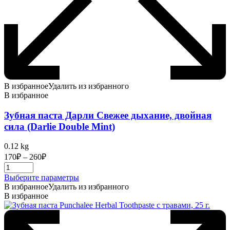
В избранное
Удалить из избранного
В избранное
Зубная паста Дарли Свежее дыхание, двойная
сила (Darlie Double Mint)
0.12 kg
Диапазон
170
₽
–
260
₽
цен:
170₽
Этот
Выберите параметры
–
товар
В избранное
Удалить из избранного
260₽
имеет
В избранное
несколько
вариаций.
Опции