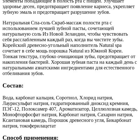
элементы попадающие в полость рта с пищей. Улучшает
здоровье десен, предотвращает появление кариеса, укрепляет
зубную эмаль и предотвращает разрушение зубов.
Натуральная Спа-соль Скраб-массаж полости рта с
использованием лучшей зубной пасты, сочетающей
натуральную соль Из Новой Зеландии, чтобы чувствовать
себя расслабленным каждый раз, когда вы чистите зубы.
Корейский древесно-угольный наполнитель Natural spa
сочетает в себе мощь порошка Natural из Южной Кореи.
Тонкая текстура, глубоко очищающая зубы, предотвращает от
накопления бактерий. Хорошая зубная паста на каждый день с
натуральными азиатскими ингредиентами для естественного
отбеливания зубов.
Состав:
Вода, карбонат кальция, Соротиол, Хлорид натрия,
Лаурисульфат натрия, гидратированный диоксид кремния,
ПЭГ-12, Полоксамер 407, Ароматизатор, Целлюлозная камедь,
Монофторфосфат натрия, Карбонат натрия, Сахарин натрия,
Ксантановая камедь, Порошок древесного угля, Бикарбонат
натрия, токоферилацетат
Способ применения: