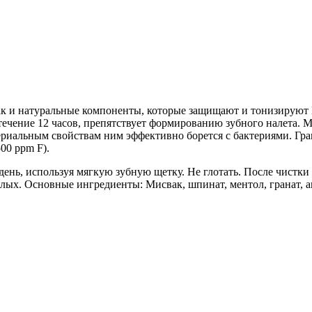
свак и натуральные компоненты, которые защищают и тонизируют
 течение 12 часов, препятствует формированию зубного налета. 
риальным свойствам ним эффективно борется с бактериями. Гран
00 ppm F).
ень, используя мягкую зубную щетку. Не глотать. После чистки 
лых. Основные ингредиенты: Мисвак, шпинат, ментол, гранат, а