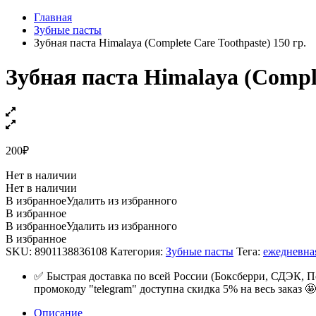
Главная
Зубные пасты
Зубная паста Himalaya (Complete Care Toothpaste) 150 гр.
Зубная паста Himalaya (Comple
200
₽
Нет в наличии
Нет в наличии
В избранное
Удалить из избранного
В избранное
В избранное
Удалить из избранного
В избранное
SKU:
8901138836108
Категория:
Зубные пасты
Тега:
ежедневна
✅ Быстрая доставка по всей России (Боксберри, СДЭК, П
промокоду "telegram" доступна скидка 5% на весь заказ 🤩
Описание