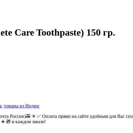
te Care Toothpaste) 150 гр.
я
,
товары из Индии
очта России)🚕 ✈ ✅ Оплата прямо на сайте удобным для Вас спос
 ➕ 🎁 в каждом заказе!