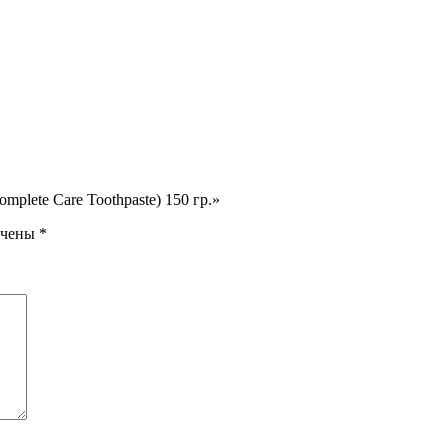
mplete Care Toothpaste) 150 гр.»
ечены
*