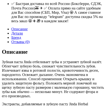
✅ Быстрая доставка по всей России (Боксберри, СДЭК,
Почта России)🚕 ✈ ✅ Оплата прямо на сайте удобным
для Вас способом (СБП, Мир, Visa) 🤩 А самое главное
для Вас по промокоду "telegram" доступна скидка 5% на
весь заказ 🤩 ➕ 🎁 в каждом заказе!
Описание
Детали
Бренд
Отзывы (0)
Описание
Зубная паста Jinda отбеливает зубы и устраняет зубной налёт.
Облегчает зубную боль, снижает чувствительность зубов.
Излечивает язвы в ротовой полости, кровоточивость десен,
пародонтоз. Освежает дыхание. Очень экономична в
использовании. Способ применения: Открыть крышку и
удалить защитную фольгу. Положить мерной ложечкой на
щетку зубную пасту размером с маленькую горошину, чистить
зубы как обычно — несколько минут. Не содержит фтора и
его производных.
Экстракты, добавляемые в зубную пасту Jinda Herbal