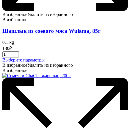
В избранное
Удалить из избранного
В избранное
Шашлык из соевого мяса Wulama, 85г
0.1 kg
130
₽
Этот
Выберите параметры
товар
В избранное
Удалить из избранного
имеет
В избранное
несколько
вариаций.
Опции
можно
выбрать
на
странице
товара.