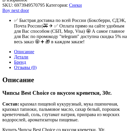
SKU:
6973949570795
Категория:
Снеки
Boy next door
✅ Быстрая доставка по всей России (Боксберри, СДЭК,
Почта России)🚕 ✈ ✅ Оплата прямо на сайте удобным
для Вас способом (СБП, Мир, Visa) 🤩 А самое главное
для Вас по промокоду "telegram" доступна скидка 5% на
весь заказ 🤩 ➕ 🎁 в каждом заказе!
Описание
Детали
Бренд
Отзывы (0)
Описание
Чипсы Best Choice со вкусом креветки, 30г.
Состав:
крахмал пищевой кукурузный, мука пшеничная,
крахмал тапиоки, пальмовое масло, сахар белый, порошок
креветочный, соль, глутамат натрия, приправа из морских
водорослей, ароматизаторы пищевые.
Купить Чипсы Best Choice со вкусом креветки, 30г.