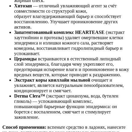
жирный блеск.
Хитозан
— отличный увлажняющий агент за счёт
совместимости со структурой кожи,
образует влагоудерживающий барьер и способствует
восстановлению. Улучшает проникновение других
активов.
Запатентованный комплекс HEARTEASE
(экстракт
хауттюйнии и протеазы) удаляет омертвевшие клетки
эпидермиса и излишки кожного сала, растворяет
комедоны, восстанавливает гидролипидный барьер и
успокаивает.
Церамиды
встраиваются в естественный липидный
слой эпидермиса, благодаря чему укрепляют его,
предотвращая испарение влаги и проникновение в кожу
вредных веществ, которые приводят к раздражению.
Экстракт коры квиллайи мыльной
очищает и
увлажняет, является натуральным пенообразователем,
кондиционирует и смягчает.
Derma Clera™
(экстракт цинанхума, вода, бутилен
гликоль) — успокаивающий комплекс,
повышающий барьерные функции эпидермиса: он
борется с воспалением, смягчает и стимулирует
заживление.
Способ применения:
вспеньте средство в ладонях, нанесите