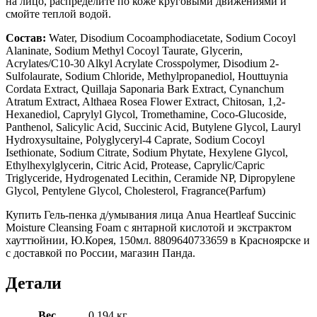
на лицо, распределите по коже круговыми движениями и
смойте теплой водой.
Состав:
Water, Disodium Cocoamphodiacetate, Sodium Cocoyl
Alaninate, Sodium Methyl Cocoyl Taurate, Glycerin,
Acrylates/C10-30 Alkyl Acrylate Crosspolymer, Disodium 2-
Sulfolaurate, Sodium Chloride, Methylpropanediol, Houttuynia
Cordata Extract, Quillaja Saponaria Bark Extract, Cynanchum
Atratum Extract, Althaea Rosea Flower Extract, Chitosan, 1,2-
Hexanediol, Caprylyl Glycol, Tromethamine, Coco-Glucoside,
Panthenol, Salicylic Acid, Succinic Acid, Butylene Glycol, Lauryl
Hydroxysultaine, Polyglyceryl-4 Caprate, Sodium Cocoyl
Isethionate, Sodium Citrate, Sodium Phytate, Hexylene Glycol,
Ethylhexylglycerin, Citric Acid, Protease, Caprylic/Capric
Triglyceride, Hydrogenated Lecithin, Ceramide NP, Dipropylene
Glycol, Pentylene Glycol, Cholesterol, Fragrance(Parfum)
Купить Гель-пенка д/умывания лица Anua Heartleaf Succinic
Moisture Cleansing Foam с янтарной кислотой и экстрактом
хауттюйнии, Ю.Корея, 150мл. 8809640733659 в Красноярске и
с доставкой по России, магазин Панда.
Детали
Вес
0.194 кг