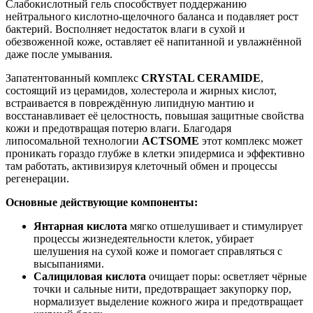
Слабокислотный гель способствует поддержанию
нейтрального кислотно-щелочного баланса и подавляет рост
бактерий. Восполняет недостаток влаги в сухой и
обезвоженной коже, оставляет её напитанной и увлажнённой
даже после умывания.
Запатентованный комплекс
CRYSTAL CERAMIDE
,
состоящий из церамидов, холестерола и жирных кислот,
встраивается в повреждённую липидную мантию и
восстанавливает её целостность, повышая защитные свойства
кожи и предотвращая потерю влаги. Благодаря
липосомальной технологии
ACTSOME
этот комплекс может
проникать гораздо глубже в клетки эпидермиса и эффективно
там работать, активизируя клеточный обмен и процессы
регенерации.
Основные действующие компоненты:
Янтарная кислота
мягко отшелушивает и стимулирует
процессы жизнедеятельности клеток, убирает
шелушения на сухой коже и помогает справляться с
высыпаниями.
Салициловая кислота
очищает поры: осветляет чёрные
точки и сальные нити, предотвращает закупорку пор,
нормализует выделение кожного жира и предотвращает