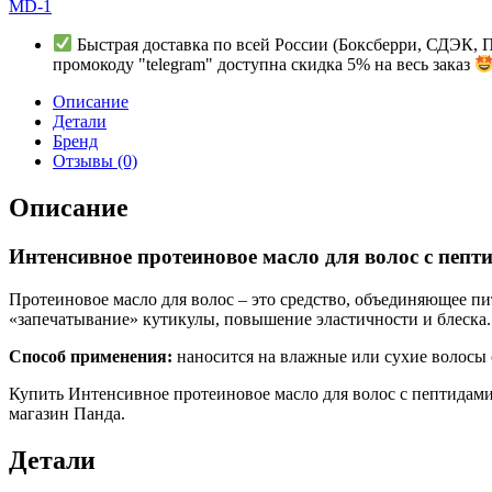
MD-1
запечатывает
/
Быстрая доставка по всей России (Боксберри, СДЭК, 
восстанавливает
промокоду "telegram" доступна скидка 5% на весь заказ
структуру,
Ю.
Описание
Корея,
Детали
80мл.
Бренд
quantity
Отзывы (0)
Описание
Интенсивное протеиновое масло для волос с пепти
Протеиновое масло для волос – это средство, объединяющее п
«запечатывание» кутикулы, повышение эластичности и блеска.
Способ применения:
наносится на влажные или сухие волосы 
Купить Интенсивное протеиновое масло для волос с пептидами 
магазин Панда.
Детали