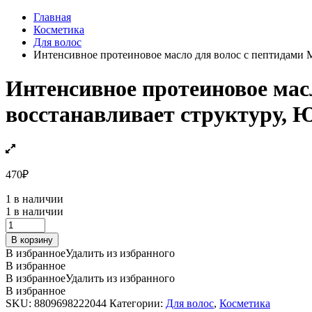
Главная
Косметика
Для волос
Интенсивное протеиновое масло для волос с пептидами MD
Интенсивное протеиновое масл
восстанавливает структуру, Ю
470
₽
1 в наличии
1 в наличии
Интенсивное
протеиновое
В корзину
масло
В избранное
Удалить из избранного
для
В избранное
волос
В избранное
Удалить из избранного
с
В избранное
пептидами
SKU:
8809698222044
Категории:
Для волос
,
Косметика
MD:1,