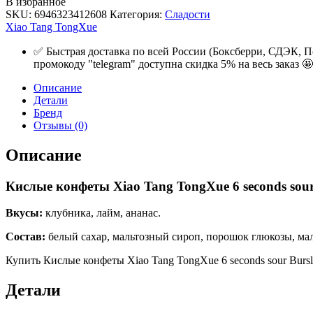
В избранное
SKU:
6946323412608
Категория:
Сладости
Xiao Tang TongXue
✅ Быстрая доставка по всей России (Боксберри, СДЭК, П
промокоду "telegram" доступна скидка 5% на весь заказ 🤩
Описание
Детали
Бренд
Отзывы (0)
Описание
Кислые конфеты Xiao Tang TongXue 6 seconds sour 
Вкусы:
клубника, лайм, ананас.
Состав:
белый сахар, мальтозный сироп, порошок глюкозы, маль
Купить Кислые конфеты Xiao Tang TongXue 6 seconds sour Bursl
Детали