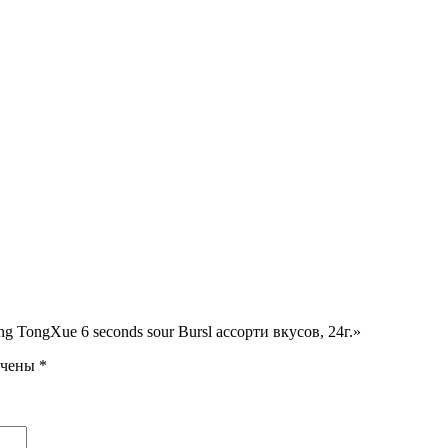
 TongXue 6 seconds sour Bursl ассорти вкусов, 24г.»
ечены
*