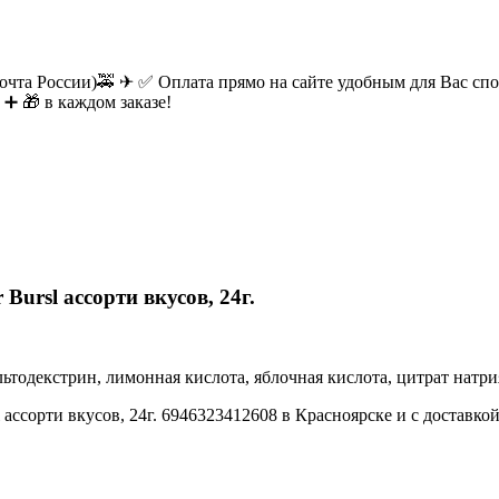
очта России)🚕 ✈ ✅ Оплата прямо на сайте удобным для Вас спос
 ➕ 🎁 в каждом заказе!
Bursl ассорти вкусов, 24г.
тодекстрин, лимонная кислота, яблочная кислота, цитрат натрия
 ассорти вкусов, 24г. 6946323412608 в Красноярске и с доставко