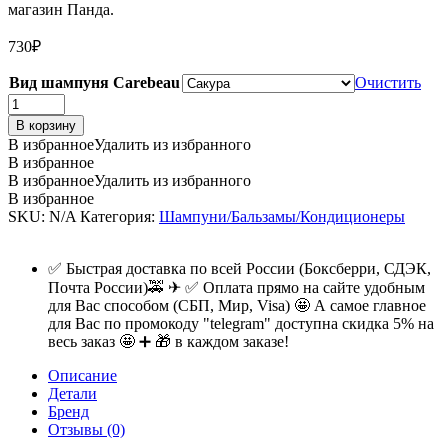
730
₽
Вид шампуня Carebeau
Очистить
Кондиционер
д/
В корзину
волос
В избранное
Удалить из избранного
Carebeau
В избранное
Fantasy,
В избранное
Удалить из избранного
1000мл
В избранное
quantity
SKU:
N/A
Категория:
Шампуни/Бальзамы/Кондиционеры
✅ Быстрая доставка по всей России (Боксберри, СДЭК,
Почта России)🚕 ✈ ✅ Оплата прямо на сайте удобным
для Вас способом (СБП, Мир, Visa) 🤩 А самое главное
для Вас по промокоду "telegram" доступна скидка 5% на
весь заказ 🤩 ➕ 🎁 в каждом заказе!
Описание
Детали
Бренд
Отзывы (0)