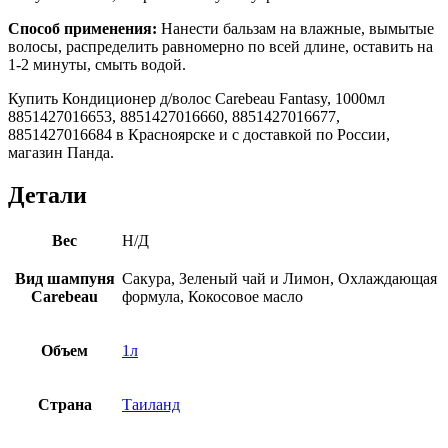
Способ применения:
Нанести бальзам на влажные, вымытые
волосы, распределить равномерно по всей длине, оставить на
1-2 минуты, смыть водой.
Купить Кондиционер д/волос Carebeau Fantasy, 1000мл
8851427016653, 8851427016660, 8851427016677,
8851427016684 в Красноярске и с доставкой по России,
магазин Панда.
Детали
Вес
Н/Д
Вид шампуня
Сакура, Зеленый чай и Лимон, Охлаждающая
Carebeau
формула, Кокосовое масло
Объем
1л
Страна
Таиланд