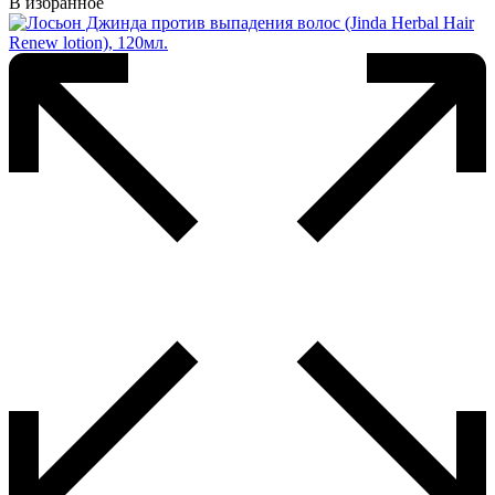
имеет
В избранное
несколько
вариаций.
Опции
можно
выбрать
на
странице
товара.