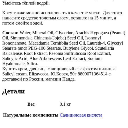
Умойтесь тёплой водой.
Крем также можно использовать в качестве маски. Для этого
нанесите средство толстым слоем, оставьте на 15 минут, а
потом смойте водой.
Состав:
Water, Mineral Oil, Glycerine, Arachis Hypogaea (Peanut)
Oil, Simmondsia Chinensis(Jojoba) Seed Oil, Isononyl
Isononanoate, Macadamia Ternifolia Seed Oil, Laureth-4, Glyceryl
Stearate (and) PEG-100 Stearate, Butylene Glycol, Scutellaria
Baicalensis Root Extract, Paeonia Suffruticosa Root Extract,
Salicylic Acid, Aloe Arborescens Leaf Extract, Sodium
Hyaluronate, Silica.
Купить крем, для лица салициловый с эффектом пилинга
Salicyl cream, Elizavecca, Ю.Корея, 50г 8809071364514 с
доставкой по России, магазин Панда.
Детали
Вес
0.1 кг
Натуральные компоненты
Салициловая кислота