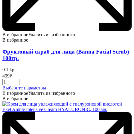
В избранное
Удалить из избранного
В избранное
Фруктовый скраб для лица (Banna Facial Scrub)
100гр.
0.1 kg
499
₽
Этот
Выберите параметры
товар
В избранное
Удалить из избранного
имеет
В избранное
несколько
вариаций.
Опции
можно
выбрать
на