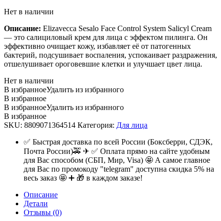
Нет в наличии
Описание:
Elizavecca Sesalo Face Control System Salicyl Cream
— это салициловый крем для лица с эффектом пилинга. Он
эффективно очищает кожу, избавляет её от патогенных
бактерий, подсушивает воспаления, успокаивает раздражения,
отшелушивает ороговевшие клетки и улучшает цвет лица.
Нет в наличии
В избранное
Удалить из избранного
В избранное
В избранное
Удалить из избранного
В избранное
SKU:
8809071364514
Категория:
Для лица
✅ Быстрая доставка по всей России (Боксберри, СДЭК,
Почта России)🚕 ✈ ✅ Оплата прямо на сайте удобным
для Вас способом (СБП, Мир, Visa) 🤩 А самое главное
для Вас по промокоду "telegram" доступна скидка 5% на
весь заказ 🤩 ➕ 🎁 в каждом заказе!
Описание
Детали
Отзывы (0)