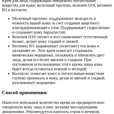
Крем для лица, содержащий невероятно питательные
вещества для кожи: молочный протеин, коэнзим Q10, витамин
B3 и коллаген.
Молочный протеин: поддерживает молодость и
нежность вашей кожи за счет создания защитного
влагоудерживающего слоя. Поддерживает гидро-баланс
и сохраняет кожу бархатистой.
Коэнзим Q10: питает и восстанавливает естественный
баланс, делает кожу гладкой и свежей.
Витамин В3: выравнивает (осветляет) тон кожи и
увлажняет ее. Этот крем помогает сглаживать
мимические морщинки, увлажнять и обновлять цвет
лица, делая его более мягким и гладким. При
постоянном использовании этого крема, ваша кожа
будет всегда оставаться нежной и молодой.
Коллаген: помогает влаге и питательным веществам
глубоко проникать в кожу, делая ее мягкой и гладкой;
разглаживает морщинки.
Способ применения:
Нанесите небольшое количество крема на предварительно
очищенную кожу лица и шеи легкими массирующими
движениями. Рекомендуется наносить утром и вечером.