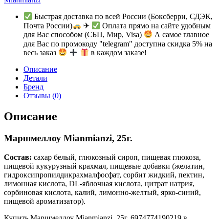
Быстрая доставка по всей России (Боксберри, СДЭК,
Почта России)
✈
Оплата прямо на сайте удобным
для Вас способом (СБП, Мир, Visa)
А самое главное
для Вас по промокоду "telegram" доступна скидка 5% на
весь заказ
в каждом заказе!
Описание
Детали
Бренд
Отзывы (0)
Описание
Маршмеллоу Mianmianzi, 25г.
Состав:
сахар белый, глюкозный сироп, пищевая глюкоза,
пищевой кукурузный крахмал, пищевые добавки (желатин,
гидроксипропилдикрахмалфосфат, сорбит жидкий, пектин,
лимонная кислота, DL-яблочная кислота, цитрат натрия,
сорбиновая кислота, калий, лимонно-желтый, ярко-синий,
пищевой ароматизатор).
Купить Маршмеллоу Mianmianzi, 25г. 6974774190219 в