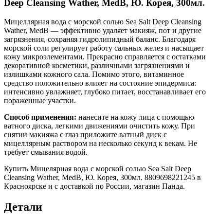
Deep Cleansing Wather, MedB, Ю. Корея, 300мл.
Мицеллярная вода с морской солью Sea Salt Deep Cleansing
Wather, MedB — эффективно удаляет макияж, пот и другие
загрязнения, сохраняя гидролипидный баланс. Благодаря
морской соли регулирует работу сальных желез и насыщает
кожу микроэлементами. Прекрасно справляется с остатками
декоративной косметики, различными загрязнениями и
излишками кожного сала. Помимо этого, витаминное
средство положительно влияет на состояние эпидермиса:
интенсивно увлажняет, глубоко питает, восстанавливает его
пораженные участки.
Способ применения:
нанесите на кожу лица с помощью
ватного диска, легкими движениями очистить кожу. При
снятии макияжа с глаз приложите ватный диск с
мицеллярным раствором на несколько секунд к векам. Не
требует смывания водой.
Купить Мицелярная вода с морской солью Sea Salt Deep
Cleansing Wather, MedB, Ю. Корея, 300мл. 8809698221245 в
Красноярске и с доставкой по России, магазин Панда.
Детали