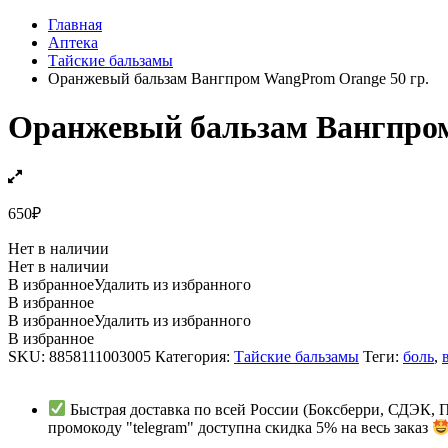
Главная
Аптека
Тайские бальзамы
Оранжевый бальзам Вангпром WangProm Orange 50 гр.
Оранжевый бальзам Вангпром
650
₽
Нет в наличии
Нет в наличии
В избранное
Удалить из избранного
В избранное
В избранное
Удалить из избранного
В избранное
SKU:
8858111003005
Категория:
Тайские бальзамы
Теги:
боль
,
Быстрая доставка по всей России (Боксберри, СДЭК, 
промокоду "telegram" доступна скидка 5% на весь заказ