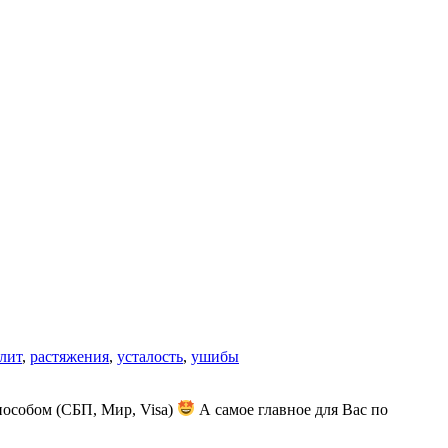
лит
,
растяжения
,
усталость
,
ушибы
пособом (СБП, Мир, Visa)
А самое главное для Вас по