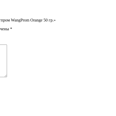
гпром WangProm Orange 50 гр.»
ечены
*