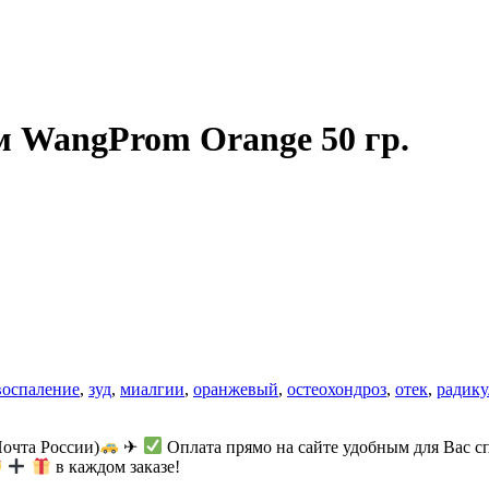
 WangProm Orange 50 гр.
воспаление
,
зуд
,
миалгии
,
оранжевый
,
остеохондроз
,
отек
,
радику
Почта России)
✈
Оплата прямо на сайте удобным для Вас с
в каждом заказе!