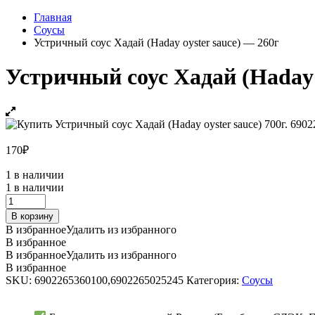
Главная
Соусы
Устричный соус Хадай (Haday oyster sauce) — 260г
Устричный соус Хадай (Haday 
170
₽
1 в наличии
1 в наличии
Устричный
соус
В корзину
Хадай
В избранное
Удалить из избранного
(Haday
В избранное
oyster
В избранное
Удалить из избранного
sauce)
В избранное
-
SKU:
6902265360100,6902265025245
Категория:
Соусы
260г
quantity