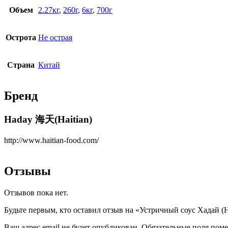
Объем
2.27кг
,
260г
,
6кг
,
700г
Острота
Не острая
Страна
Китай
Бренд
Haday 海天(Haitian)
http://www.haitian-food.com/
Отзывы
Отзывов пока нет.
Будьте первым, кто оставил отзыв на «Устричный соус Хадай (H
Ваш адрес email не будет опубликован.
Обязательные поля пом