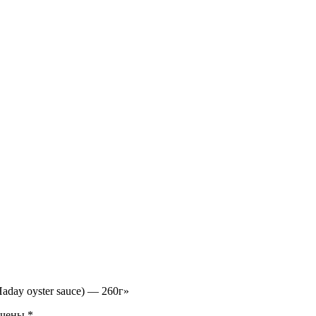
aday oyster sauce) — 260г»
ечены
*