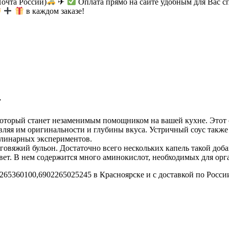
Почта России)
✈
Оплата прямо на сайте удобным для Вас с
в каждом заказе!
г
который станет незаменимым помощником на вашей кухне. Этот с
вляя им оригинальности и глубины вкуса. Устричный соус также
улинарных экспериментов.
овяжий бульон. Достаточно всего нескольких капель такой доб
ет. В нем содержится много аминокислот, необходимых для орг
2265360100,6902265025245 в Красноярске и с доставкой по Росси