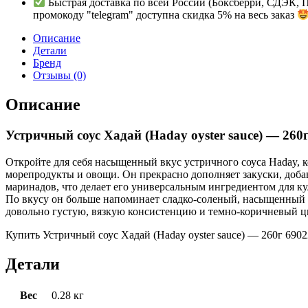
Быстрая доставка по всей России (Боксберри, СДЭК, 
промокоду "telegram" доступна скидка 5% на весь заказ
Описание
Детали
Бренд
Отзывы (0)
Описание
Устричный соус Хадай (Haday oyster sauce) — 260
Откройте для себя насыщенный вкус устричного соуса Haday, 
морепродукты и овощи. Он прекрасно дополняет закуски, доба
маринадов, что делает его универсальным ингредиентом для к
По вкусу он больше напоминает сладко-соленый, насыщенный г
довольно густую, вязкую консистенцию и темно-коричневый цв
Купить Устричный соус Хадай (Haday oyster sauce) — 260г 690
Детали
Вес
0.28 кг