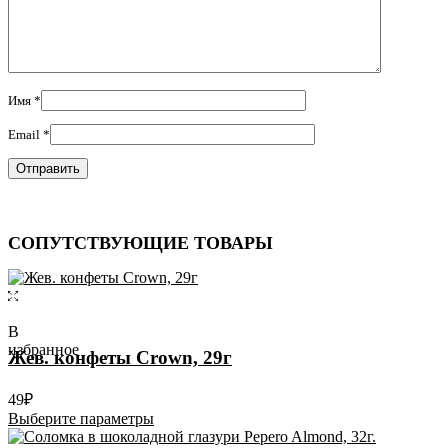
Имя
*
Email
*
СОПУТСТВУЮЩИЕ ТОВАРЫ
В
избранное
Жев. конфеты Crown, 29г
49
₽
Этот
Выберите параметры
товар