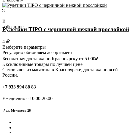
В
избранное
Рулетики TIPO с черничной нежной прослойкой
45
₽
Этот
Выберите параметры
товар
Регулярно обновляем ассортимент
имеет
Бесплатная доставка по Красноярску от 5 000₽
несколько
Эксклюзивные товары по лучшей цене
вариаций.
Самовывоз из магазина в Красноярске, доставка по всей
Опции
России.
можно
выбрать
+7 933 994 88 83
на
странице
Ежедневно с 10.00-20.00
товара.
📍ул. Молокова 28