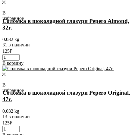
имеет
несколько
вариаций.
В
Опции
избранное
Соломка в шоколадной глазури Pepero Almond,
можно
32г.
выбрать
на
0.032 kg
странице
31 в наличии
товара.
125
₽
В корзину
В
избранное
Соломка в шоколадной глазури Pepero Original,
47г.
0.032 kg
13 в наличии
125
₽
В корзину