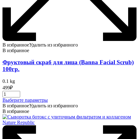
В избранное
Удалить из избранного
В избранное
Фруктовый скраб для лица (Banna Facial Scrub)
100гр.
0.1 kg
499
₽
Этот
Выберите параметры
товар
В избранное
Удалить из избранного
имеет
В избранное
несколько
вариаций.
Опции
можно
выбрать