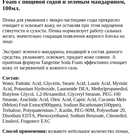
Foam с пищевой содой и зеленым мандарином,
100мл.
Пенка для умывания с микро-частицами соды прекрасно
очищает и освежает кожу, не оставляя при этом ощущения
стянутости и сухости. Пенка нормализует работу сальных
желез, значительно сокращая появления жирного блеска на
лице.
Экстракт зеленого мандарина, входящий в состав данного
средства, увлажняет, освежает, придает коже сияние. А
приятная формула Tangerine Soda Foam эффективно очищает
кожу от загрязнений и кожного сала.
Состав:
Water, Palmitic Acid, Glycerin, Stearic Acid, Lauric Acid, Myristic
Acid, Potassium Hydroxide, Lauramide DEA, Methylpropanediol,
Butylene Glycol, 1,2-Hexanediol, Glyceryl Stearate, PEG-100
Stearate, Arachidic Acid, Oleic Acid, Capric Acid, Cucumis Melo
(Melon) Fruit Extract(900ppm), Sodium Bicarbonate(100ppm),
Trehalose, Polyquaternium-7, Kaolin, PEG-90M, Polysorbate 20,
Disodium EDTA, Phenoxyethanol, Sodium Benzoate, Citronellol,
Linalool, Fragrance EAC
Способ применения:
возьмите небольшое количество пенки,