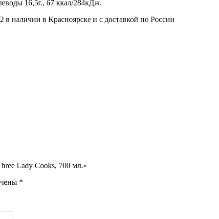
леводы 16,5г., 67 ккал/284кДж.
 в наличии в Красноярске и с доставкой по России
hree Lady Cooks, 700 мл.»
ечены
*