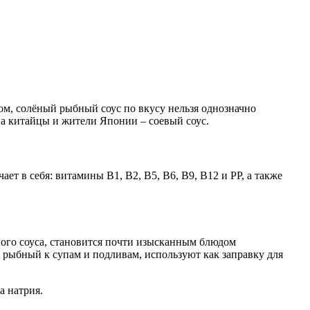
м, солёный рыбный соус по вкусу нельзя однозначно
 а китайцы и жители Японии – соевый соус.
т в себя: витамины В1, В2, В5, В6, В9, В12 и РР, а также
ого соуса, становится почти изысканным блюдом
ус рыбный к супам и подливам, используют как заправку для
а натрия.