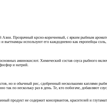
й Азии
. Прозрачный крсно-коричневый, с ярким рыбным аромато
ы и вьетнамцы используют его каждодневно как европейцы соль,
основных аминокислот. Химический состав соуса рыбного включае
 фосфор и натрий.
ктов, но и обычный рис, сдобренный несколькими каплями рыбн
но так по нескольку раз в день. Те, кто побогаче, добавляют со
анный продукт не содержит консервантов, красителей и глутамат