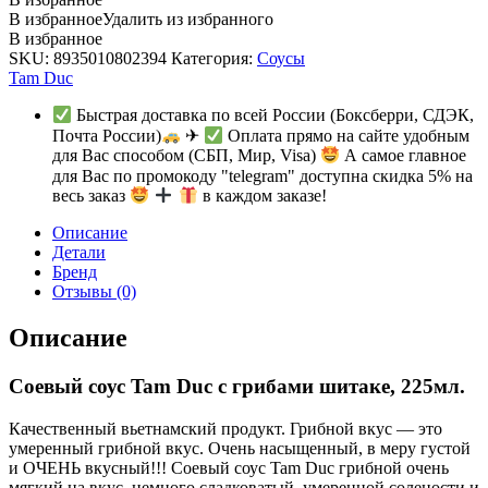
В избранное
Удалить из избранного
В избранное
SKU:
8935010802394
Категория:
Соусы
Tam Duc
Быстрая доставка по всей России (Боксберри, СДЭК,
Почта России)
✈
Оплата прямо на сайте удобным
для Вас способом (СБП, Мир, Visa)
А самое главное
для Вас по промокоду "telegram" доступна скидка 5% на
весь заказ
в каждом заказе!
Описание
Детали
Бренд
Отзывы (0)
Описание
Соевый соус Tam Duc с грибами шитаке, 225мл.
Качественный вьетнамский продукт. Грибной вкус — это
умеренный грибной вкус. Очень насыщенный, в меру густой
и ОЧЕНЬ вкусный!!! Соевый соус Tam Duc грибной очень
мягкий на вкус, немного сладковатый, умеренной солености и