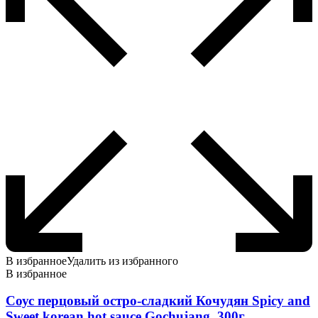
странице
товара.
В избранное
Удалить из избранного
В избранное
Соус перцовый остро-сладкий Кочудян Spicy and
Sweet korean hot sauce Gochujang, 300г.