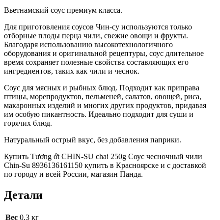
Вьетнамский соус премиум класса.
Для приготовления соусов Чин-су используются только
отборные плоды перца чили, свежие овощи и фрукты.
Благодаря использованию высокотехнологичного
оборудования и оригинальной рецептуры, соус длительное
время сохраняет полезные свойства составляющих его
ингредиентов, таких как чили и чеснок.
Соус для мясных и рыбных блюд. Подходит как приправа
птицы, морепродуктов, пельменей, салатов, овощей, риса,
макаронных изделий и многих других продуктов, придавая
им особую пикантность. Идеально подходит для суши и
горячих блюд.
Натуральный острый вкус, без добавления паприки.
Купить Tương ớt CHIN-SU chai 250g Соус чесночный чили
Chin-Su 8936136161150 купить в Красноярске и с доставкой
по городу и всей России, магазин Панда.
Детали
Вес
0.3 кг