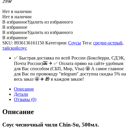
299
₽
Нет в наличии
Нет в наличии
В избранное
Удалить из избранного
В избранное
В избранное
Удалить из избранного
В избранное
SKU:
8936136161150
Категория:
Соусы
Тега:
средне-острый
,
тайскийсоус
✅ Быстрая доставка по всей России (Боксберри, СДЭК,
Почта России)🚕 ✈ ✅ Оплата прямо на сайте удобным
для Вас способом (СБП, Мир, Visa) 🤩 А самое главное
для Вас по промокоду "telegram" доступна скидка 5% на
весь заказ 🤩 ➕ 🎁 в каждом заказе!
Описание
Детали
Отзывы (0)
Описание
Соус чесночный чили Chin-Su, 500мл.