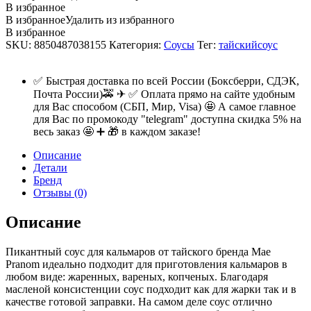
Dipping
В избранное
for
В избранное
Удалить из избранного
Cuttlefish
В избранное
MaePranom,
SKU:
8850487038155
Категория:
Соусы
Тег:
тайскийсоус
390мл.
quantity
✅ Быстрая доставка по всей России (Боксберри, СДЭК,
Почта России)🚕 ✈ ✅ Оплата прямо на сайте удобным
для Вас способом (СБП, Мир, Visa) 🤩 А самое главное
для Вас по промокоду "telegram" доступна скидка 5% на
весь заказ 🤩 ➕ 🎁 в каждом заказе!
Описание
Детали
Бренд
Отзывы (0)
Описание
Пикантный соус для кальмаров от тайского бренда Mae
Pranom идеально подходит для приготовления кальмаров в
любом виде: жаренных, вареных, копченых. Благодаря
масленой консистенции соус подходит как для жарки так и в
качестве готовой заправки. На самом деле соус отлично