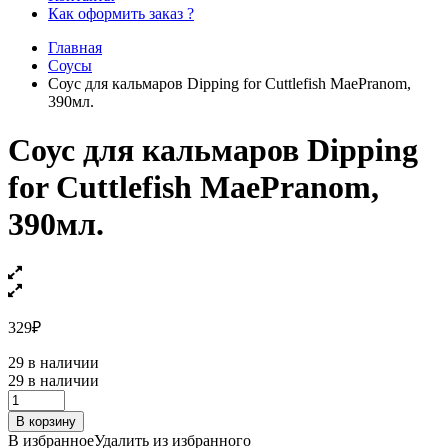
Как оформить заказ ?
Главная
Соусы
Соус для кальмаров Dipping for Cuttlefish MaePranom,
390мл.
Соус для кальмаров Dipping
for Cuttlefish MaePranom,
390мл.
329
₽
29 в наличии
29 в наличии
Соус
для
В корзину
кальмаров
В избранное
Удалить из избранного