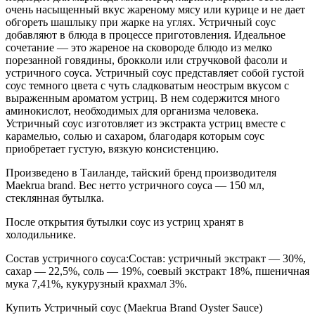
очень насыщенный вкус жареному мясу или курице и не дает
обгореть шашлыку при жарке на углях. Устричный соус
добавляют в блюда в процессе приготовления. Идеальное
сочетание — это жареное на сковороде блюдо из мелко
порезанной говядины, брокколи или стручковой фасоли и
устричного соуса. Устричный соус представляет собой густой
соус темного цвета с чуть сладковатым неострым вкусом с
выраженным ароматом устриц. В нем содержится много
аминокислот, необходимых для организма человека.
Устричный соус изготовляет из экстракта устриц вместе с
карамелью, солью и сахаром, благодаря которым соус
приобретает густую, вязкую консистенцию.
Произведено в Таиланде, тайский бренд производителя
Maekrua brand. Вес нетто устричного соуса — 150 мл,
стеклянная бутылка.
После открытия бутылки соус из устриц хранят в
холодильнике.
Состав устричного соуса:Состав: устричный экстракт — 30%,
сахар — 22,5%, соль — 19%, соевый экстракт 18%, пшеничная
мука 7,41%, кукурузный крахмал 3%.
Купить Устричный соус (Maekrua Brand Oyster Sauce)