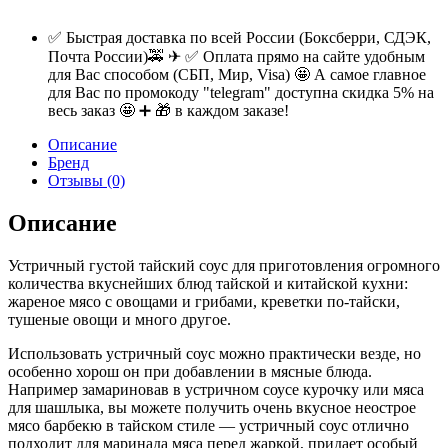
✅ Быстрая доставка по всей России (Боксберри, СДЭК,
Почта России)🚕 ✈ ✅ Оплата прямо на сайте удобным
для Вас способом (СБП, Мир, Visa) 🤩 А самое главное
для Вас по промокоду "telegram" доступна скидка 5% на
весь заказ 🤩 ➕ 🎁 в каждом заказе!
Описание
Бренд
Отзывы (0)
Описание
Устричный густой тайский соус для приготовления огромного
количества вкуснейших блюд тайской и китайской кухни:
жареное мясо с овощами и грибами, креветки по-тайски,
тушеные овощи и много другое.
Использовать устричный соус можно практически везде, но
особенно хорош он при добавлении в мясные блюда.
Например замариновав в устричном соусе курочку или мяса
для шашлыка, вы можете получить очень вкусное неострое
мясо барбекю в тайском стиле — устричный соус отлично
подходит для маринада мяса перед жаркой, придает особый