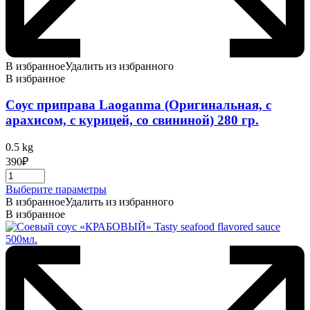
В избранное
Удалить из избранного
В избранное
Соус приправа Laoganma (Оригинальная, с
арахисом, с курицей, со свининой) 280 гр.
0.5 kg
390
₽
Этот
Выберите параметры
товар
В избранное
Удалить из избранного
имеет
В избранное
несколько
вариаций.
Опции
можно
выбрать
на
странице