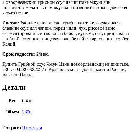
Новоорлеанский грибной соус из шиитаке Чжунцзин
порадует замечательным вкусом и позволит открыть для себя
что-то новое.
Состав:
Растительное масло, грибы шиитаке, соевая паста,
сладкий соус для лапши, перец чили, лук, рисовое вино,
ферментированный творог из бобов, кунжут, соя, приправа из
грибной эссенции, пищевая соль, белый сахар, специи, сорбус
Калий.
Срок годности:
24мес.
Купить Грибной соус Чжун Цзин новоорлеанский из шиитаке,
230г. 6942806982057 в Красноярске и с доставкой по России,
магазин Панда.
Детали
Вес
0.4 кг
Объем
230г.
Острота
Не острая