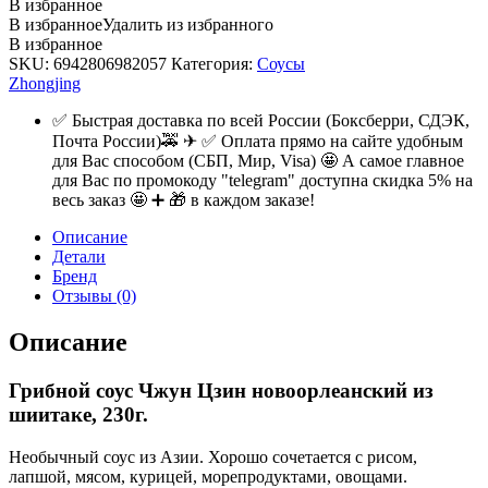
В избранное
В избранное
Удалить из избранного
В избранное
SKU:
6942806982057
Категория:
Соусы
Zhongjing
✅ Быстрая доставка по всей России (Боксберри, СДЭК,
Почта России)🚕 ✈ ✅ Оплата прямо на сайте удобным
для Вас способом (СБП, Мир, Visa) 🤩 А самое главное
для Вас по промокоду "telegram" доступна скидка 5% на
весь заказ 🤩 ➕ 🎁 в каждом заказе!
Описание
Детали
Бренд
Отзывы (0)
Описание
Грибной соус Чжун Цзин новоорлеанский из
шиитаке, 230г.
Необычный соус из Азии. Хорошо сочетается с рисом,
лапшой, мясом, курицей, морепродуктами, овощами.