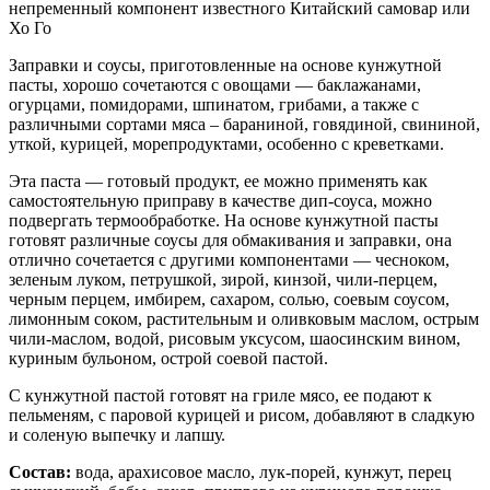
непременный компонент известного Китайский самовар или
Хо Го
Заправки и соусы, приготовленные на основе кунжутной
пасты, хорошо сочетаются с овощами — баклажанами,
огурцами, помидорами, шпинатом, грибами, а также с
различными сортами мяса – бараниной, говядиной, свининой,
уткой, курицей, морепродуктами, особенно с креветками.
Эта паста — готовый продукт, ее можно применять как
самостоятельную приправу в качестве дип-соуса, можно
подвергать термообработке. На основе кунжутной пасты
готовят различные соусы для обмакивания и заправки, она
отлично сочетается с другими компонентами — чесноком,
зеленым луком, петрушкой, зирой, кинзой, чили-перцем,
черным перцем, имбирем, сахаром, солью, соевым соусом,
лимонным соком, растительным и оливковым маслом, острым
чили-маслом, водой, рисовым уксусом, шаосинским вином,
куриным бульоном, острой соевой пастой.
С кунжутной пастой готовят на гриле мясо, ее подают к
пельменям, с паровой курицей и рисом, добавляют в сладкую
и соленую выпечку и лапшу.
Состав:
вода, арахисовое масло, лук-порей, кунжут, перец