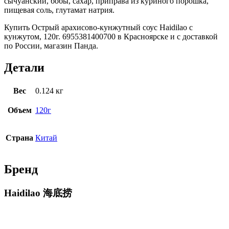
сычуанский, бобы, сахар, приправа из куриного порошка,
пищевая соль, глутамат натрия.
Купить Острый арахисово-кунжутный соус Haidilao с
кунжутом, 120г. 6955381400700 в Красноярске и с доставкой
по России, магазин Панда.
Детали
Вес
0.124 кг
Объем
120г
Страна
Китай
Бренд
Haidilao 海底捞