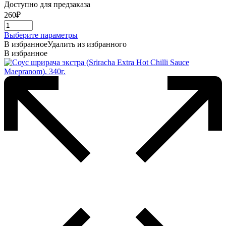
Доступно для предзаказа
260
₽
Этот
Выберите параметры
товар
В избранное
Удалить из избранного
имеет
В избранное
несколько
вариаций.
Опции
можно
выбрать
на
странице
товара.